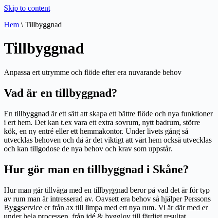
Skip to content
Hem
\ Tillbyggnad
Tillbyggnad
Anpassa ert utrymme och flöde efter era nuvarande behov
Vad är en tillbyggnad?
En tillbyggnad är ett sätt att skapa ett bättre flöde och nya funktioner
i ert hem. Det kan t.ex vara ett extra sovrum, nytt badrum, större
kök, en ny entré eller ett hemmakontor. Under livets gång så
utvecklas behoven och då är det viktigt att vårt hem också utvecklas
och kan tillgodose de nya behov och krav som uppstår.
Hur gör man en tillbyggnad i Skåne?
Hur man går tillväga med en tillbyggnad beror på vad det är för typ
av rum man är intresserad av. Oavsett era behov så hjälper Perssons
Byggservice er från ax till limpa med ert nya rum. Vi är där med er
under hela processen, från idé & bygglov till färdigt resultat.